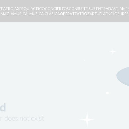
 TEATRO AXERQUÍA
CIRCO
CONCIERTOS
CONSULTE SUS ENTRADAS
FLAME
MAGIA
MUSICAL
MÚSICA CLÁSICA
OPERA
TEATRO
ZARZUELA
ENCLOSURES
nd
r does not exist