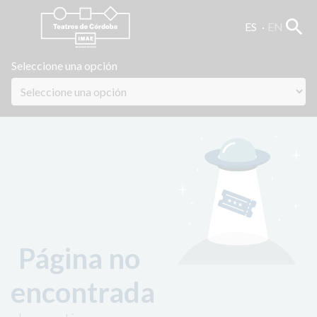
search
ES
EN
Seleccione una opción
Página no
encontrada