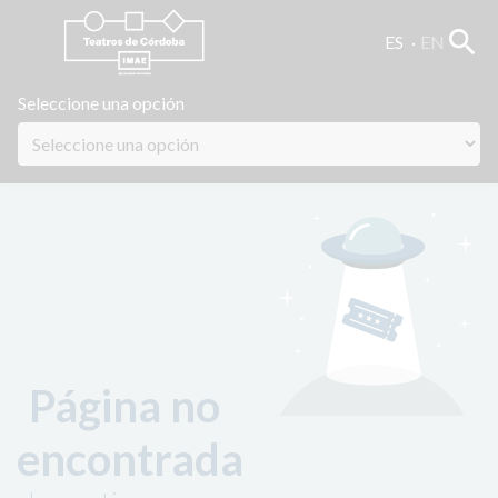
search
ES
EN
Seleccione una opción
Página no
encontrada