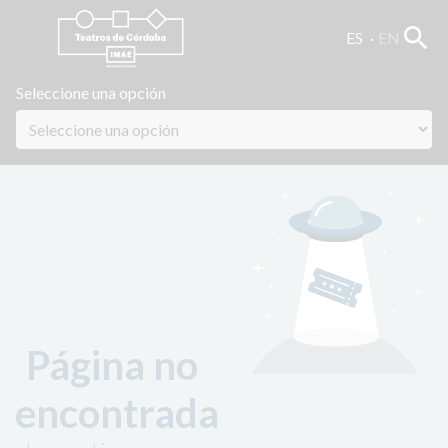
search
ES
EN
Seleccione una opción
Página no
encontrada