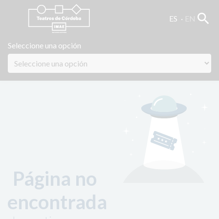
search
ES
EN
Seleccione una opción
Página no
encontrada