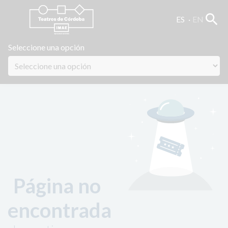
search
ES
EN
Seleccione una opción
Página no
encontrada